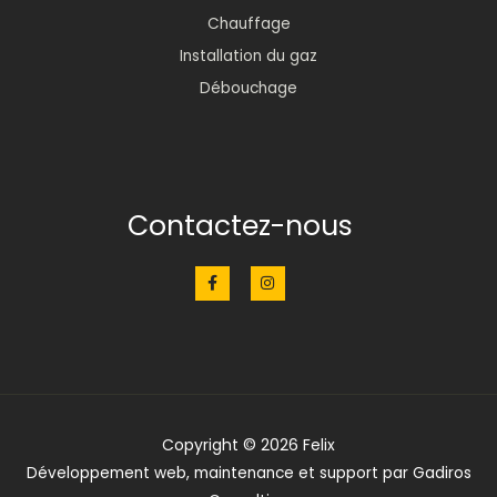
Chauffage
Installation du gaz
Débouchage
Contactez-nous
F
I
a
n
c
s
e
t
b
a
o
g
o
r
k
a
-
m
f
Copyright © 2026 Felix
Développement web
,
maintenance et support
par
Gadiros